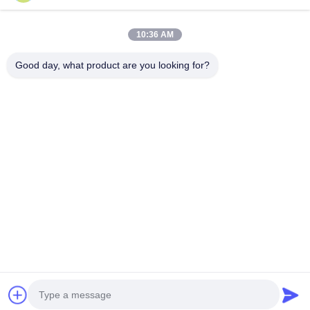
Kategorilerimiz
10:36 AM
Good day, what product are you looking for?
Yüksek Hızlı Santrifüj
Titreşimli Akışkan
Mikrodalga va
Sprey Kurutucu
Yataklı Kurutucu
kurutucu
Ana
Hakkımızda
Bize
Desktop
sayfa
ulaşın
Site
Site Haritası
Gizlilik Politikası
Kalite
Yüksek Hızlı Santrifüj Sprey Kurutucu
Çin fabrikası.Copyright
© 2026 CHANGZHOU XIAOLI DRYING EQUIPMENT CO., LTD. All
Rights Reserved.