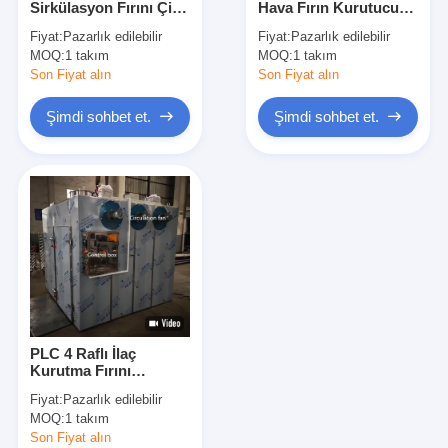
Sirkülasyon Fırını Çin
Hava Fırın Kurutucu
Sıcak Hava Fırın Kurutucu
Bitkisel Kurutma
Mantar Biber Yam
Fiyat:
Pazarlık edilebilir
Fiyat:
Pazarlık edilebilir
Makinesi
Mango Kurutucu
MOQ:
Yatay Şerit Karıştırıcı
1 takım
MOQ:
1 takım
3660*2300*2000mm
Makinesi
Son Fiyat alın
Son Fiyat alın
Üniversal Kırıcı
Şimdi sohbet et.
Şimdi sohbet et.
Süper İnce Taşlama Makinesi
V Tipi Toz Karıştırıcı
IBC Kutu Karıştırıcı
Endüstriyel Kurutma Makinesi
Flaş Kurutma Makinesi
PLC 4 Raflı İlaç
Kürek Kurutucu
Kurutma Fırını
Endüstriyel Kurutma
Fiyat:
Pazarlık edilebilir
Makinesi, Kuru Meyve
Vakumlu Kurutma Makinesi
MOQ:
1 takım
Yapmak İçin
Son Fiyat alın