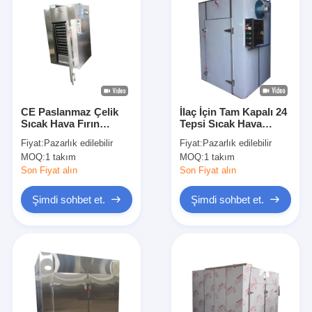
CE Paslanmaz Çelik
İlaç İçin Tam Kapalı 24
Sıcak Hava Fırın
Tepsi Sıcak Hava
Kurutucu 6KW - 9KW
Sirkülasyonlu
Fiyat:
Pazarlık edilebilir
Fiyat:
Pazarlık edilebilir
Çin Herb Gıda Tepsisi
Kurutma Fırını
MOQ:
1 takım
MOQ:
1 takım
Kurutucu
Son Fiyat alın
Son Fiyat alın
Şimdi sohbet et.
Şimdi sohbet et.
Ana sayfa
Ürünler
Hakkımızda