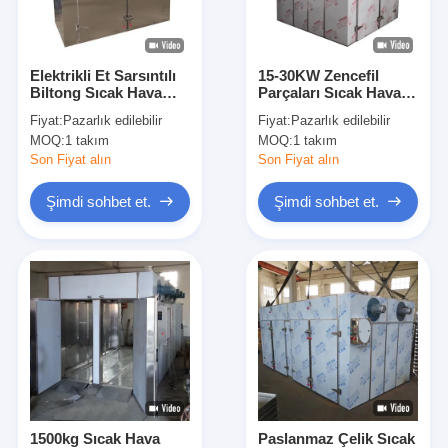
Fabrika turu
Kalite kontrol
Elektrikli Et Sarsıntılı
15-30KW Zencefil
Biltong Sıcak Hava
Parçaları Sıcak Hava
Bize ulaşın
Fırın Kurutucu
Fırın Kurutma
Fiyat:
Pazarlık edilebilir
Fiyat:
Pazarlık edilebilir
SUS304 Gıda Bitki
Makinesi Meyve Ve
MOQ:
1 takım
MOQ:
1 takım
Meyve Kurutucu
Sebze Kurutma
Haberler
Makinesi
Son Fiyat alın
Son Fiyat alın
Tüm servis talepleri
Şimdi sohbet et.
Şimdi sohbet et.
Yüksek Hızlı Santrifüj Sprey Kurutucu
Titreşimli Akışkan Yataklı Kurutucu
Mikrodalga vakumlu kurutucu
Basınçlı Püskürtmeli Kurutucu
1500kg Sıcak Hava
Paslanmaz Çelik Sıcak