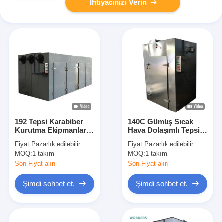
İhtiyacınızı Verin
192 Tepsi Karabiber
140C Gümüş Sıcak
Kurutma Ekipmanları
Hava Dolaşımlı Tepsi
Krizantem Çiçek
Kurutma Fırını 3-
Fiyat:
Pazarlık edilebilir
Fiyat:
Pazarlık edilebilir
Tomurcuğu Kurutma
5kW/H Elektrikli Tepsi
MOQ:
1 takım
MOQ:
1 takım
Makinesi
Kurutucu
Son Fiyat alın
Son Fiyat alın
Şimdi sohbet et.
Şimdi sohbet et.