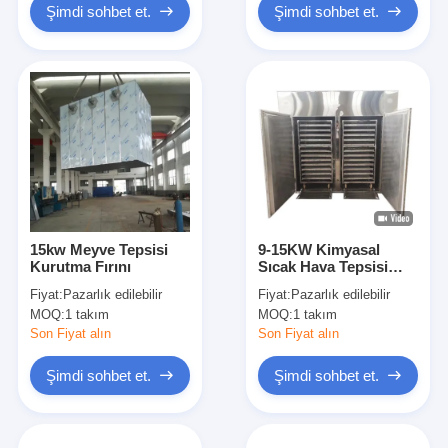
Şimdi sohbet et.
Şimdi sohbet et.
15kw Meyve Tepsisi
9-15KW Kimyasal
Kurutma Fırını
Sıcak Hava Tepsisi
Kurutucu 304SS
Fiyat:
Pazarlık edilebilir
Fiyat:
Pazarlık edilebilir
Endüstriyel Meyve
MOQ:
1 takım
MOQ:
1 takım
Kurutucu Makinesi
Son Fiyat alın
Son Fiyat alın
Şimdi sohbet et.
Şimdi sohbet et.